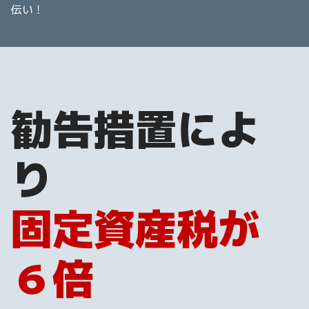
伝い！
勧告措置によ
り
固定資産税が
６倍