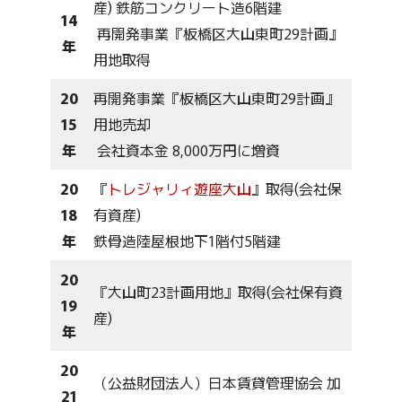
産) 鉄筋コンクリート造6階建
14
再開発事業『板橋区大山東町29計画』
年
用地取得
20
再開発事業『板橋区大山東町29計画』
15
用地売却
年
会社資本金 8,000万円に増資
20
『
トレジャリィ遊座大山
』取得(会社保
18
有資産)
年
鉄骨造陸屋根地下1階付5階建
20
『大山町23計画用地』取得(会社保有資
19
産)
年
20
（公益財団法人）日本賃貸管理協会 加
21