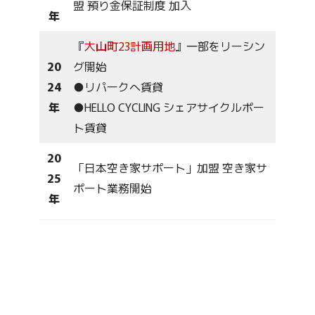
盟 預り金保証制度 加入
年
『
大山町23計画用地
』一部をリーシン
20
グ開始
24
●リパークへ賃貸
年
●HELLO CYCLING シェアサイクルポー
ト賃貸
20
「日本空き家サポート」加盟 空き家サ
25
ポート業務開始
年