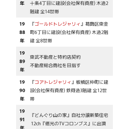
年
十条4丁目に建設(会社保有資産) 木造2
階建 全14世帯
19
『
ゴールドトレジャリィ
』葛飾区東金
88
町6丁目に建設(会社保有資産) 木造2階
年
建 全8世帯
19
東武不動産と特約店契約
89
不動産総合商社を目指す
年
19
『
コアトレジャリィ
』板橋区仲町に建
90
設(会社保有資産) 鉄骨造3階建 全12世
年
帯
19
『どんぐり山の家』自社分譲新築住宅
91
12ch『徳光のTVコロンブス』に出演
年