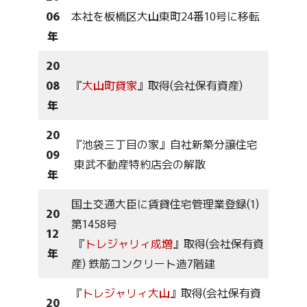
06
本社を板橋区大山東町24番10号に移転
年
20
08
『
大山町貸家
』取得(会社保有資産)
年
20
『池袋三丁目の家』自社新築分譲住宅
09
東武不動産特約店会の解散
年
国土交通大臣に賃貸住宅管理業登録(1)
20
第1458号
12
『
トレジャリィ成増
』取得(会社保有資
年
産) 鉄筋コンクリート造7階建
『
トレジャリィ大山
』取得(会社保有資
20