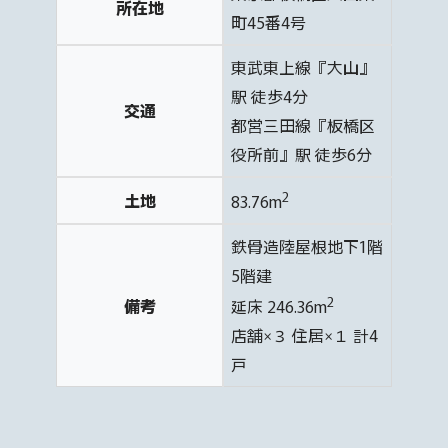
所在地
町45番4号
東武東上線『大山』
駅 徒歩4分
交通
都営三田線『板橋区
役所前』駅 徒歩6分
2
土地
83.76m
鉄骨造陸屋根地下1階
5階建
2
備考
延床 246.36m
店舗×３ 住居×１ 計4
戸