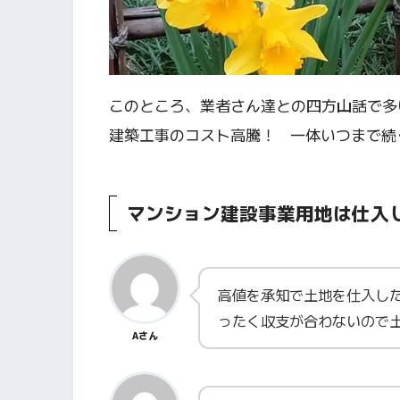
このところ、業者さん達との四方山話で多
建築工事のコスト高騰！ 一体いつまで続
マンション建設事業用地は仕入
高値を承知で土地を仕入し
ったく収支が合わないので土
Aさん