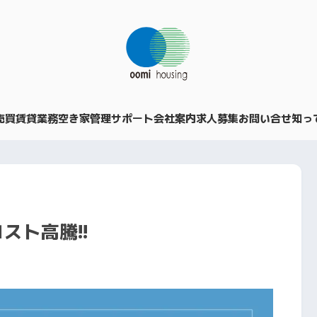
売買
賃貸業務
空き家管理サポート
会社案内
求人募集
お問い合せ
知っ
スト高騰!!