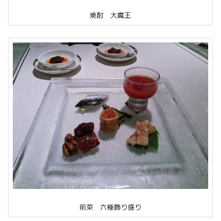
焼酎 大魔王
前菜 六種飾り盛り