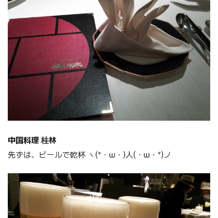
中国料理 桂林
先ずは、ビールで乾杯 ヽ(*・ω・)人(・ω・*)ノ