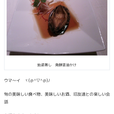
鮑姿蒸し 発酵醤油かけ
ウマ～イ ヾ(＠^▽^＠)ﾉ
旬の美味しい食べ物、美味しいお酒、旧友達との楽しい会
話