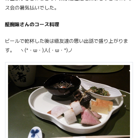
ス会の暑気払いでした。
醍醐味さんのコース料理
ビールで乾杯した後は級友達の思い出話で盛り上がりま
す。 ヽ(*・ω・)人(・ω・*)ノ