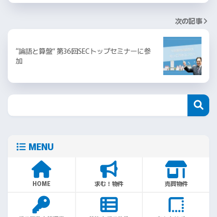
次の記事
“論語と算盤” 第36回SECトップセミナーに参
加
MENU
HOME
求む！物件
売買物件