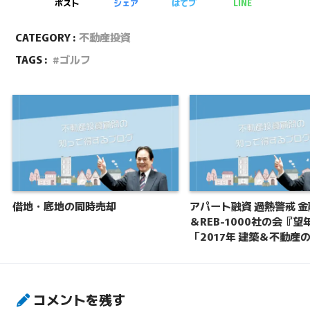
ポスト
シェア
はてブ
LINE
CATEGORY :
不動産投資
TAGS :
ゴルフ
借地・底地の同時売却
アパート融資 過熱警戒 
＆REB-1000社の会『望
「2017年 建築＆不動産
コメントを残す