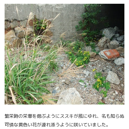
繁栄時の栄華を偲ぶようにススキが風にゆれ、名も知らぬ
可憐な黄色い花が連れ添うように咲いていました。