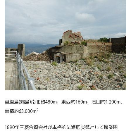
軍艦島(端島)南北約480m、東西約160m、周囲約1,200m、
2
面積約63,000m
1890年三菱合資会社が本格的に海底炭鉱として操業開