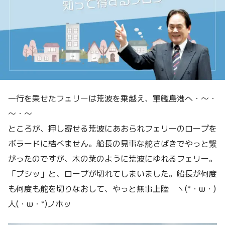
一行を乗せたフェリーは荒波を乗越え、軍艦島港へ・～・
～・～
ところが、押し寄せる荒波にあおられフェリーのロープを
ボラードに結べません。船長の見事な舵さばきでやっと繋
がったのですが、木の葉のように荒波にゆれるフェリー。
「プシッ」と、ロープが切れてしまいました。船長が何度
も何度も舵を切りなおして、やっと無事上陸 ヽ(*・ω・)
人(・ω・*)ノホッ