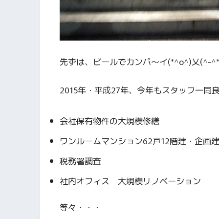
先ずは、ビールでカンパ～イ(*^o^)乂(^-^*
2015年・平成27年、今年もスタッフ一
会社保有物件の大規模修繕
ワンルームマンション62戸12階建・企画
税務署調査
社内オフィス 大規模リノベーション
等々・・・