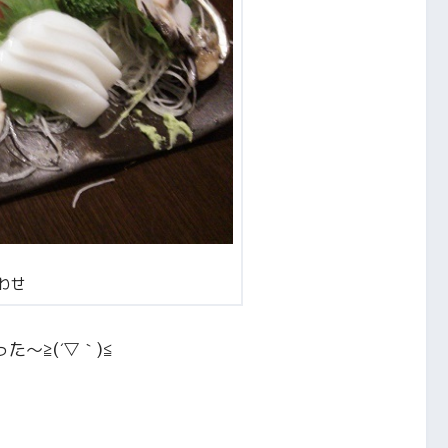
わせ
た～≧(´▽｀)≦