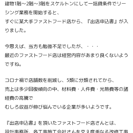
建物1階～2階～3階をスケルトンにして一括貸条件でリー
シング業務を開始すると、
すぐに某大手ファストフード店から、『出店申込書』が入
りました。
今思えば、当方も勉強不足でしたが、・・・
最近のファストフード店は経営内容があまり良くないよう
ですね。
コロナ禍で店舗数を削減し、5類に分類されてから、
売上は多少回復傾向の中、材料費・人件費・光熱費等の諸
経費の高騰で
むしろ収益が伸び悩んでいる企業が多いようです。
『出店申込書』を頂いたファストフード店さんとは、
設計事務所、各工事施工会社さんを交え度重なる改修工事